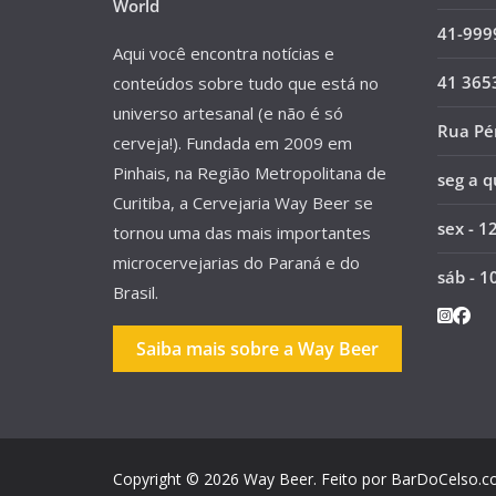
World
41-999
Aqui você encontra notícias e
41 365
conteúdos sobre tudo que está no
universo artesanal (e não é só
Rua Pér
cerveja!). Fundada em 2009 em
Pinhais, na Região Metropolitana de
seg a q
Curitiba, a Cervejaria Way Beer se
sex - 1
tornou uma das mais importantes
microcervejarias do Paraná e do
sáb - 1
Brasil.
Saiba mais sobre a Way Beer
Copyright © 2026
Way Beer
. Feito por
BarDoCelso.c