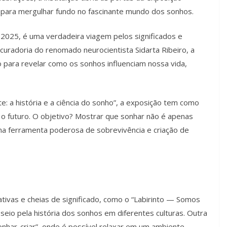
te para mergulhar fundo no fascinante mundo dos sonhos.
2025, é uma verdadeira viagem pelos significados e
uradoria do renomado neurocientista Sidarta Ribeiro, a
ão para revelar como os sonhos influenciam nossa vida,
te: a história e a ciência do sonho”, a exposição tem como
o futuro. O objetivo? Mostrar que sonhar não é apenas
uma ferramenta poderosa de sobrevivência e criação de
ativas e cheias de significado, como o “Labirinto — Somos
io pela história dos sonhos em diferentes culturas. Outra
nhar-criar”, onde é possível relaxar em um ambiente