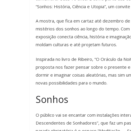
“Sonhos: História, Ciência e Utopia”, um convi
A mostra, que fica em cartaz até dezembro de 
mistérios dos sonhos ao longo do tempo. Com c
exposição conecta ciência, história e imaginaç
moldam culturas e até projetam futuros.
Inspirada no livro de Ribeiro, “O Oráculo da Noi
proposta nos fazer pensar sobre o presente e 
dormir e imaginar coisas aleatórias, mas sim 
novas possibilidades para o mundo.
Sonhos
O público vai se encantar com instalações inter
Descendentes de Sonhadores”, que faz um passe
parada obrigatória é o espaço “Meditação — So