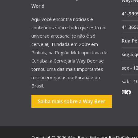
way@wa
*
World
41-999
Aqui você encontra notícias e
41 365
conteúdos sobre tudo que está no
universo artesanal (e não é só
Rua Pér
cerveja!). Fundada em 2009 em
Pinhais, na Região Metropolitana de
seg a q
Curitiba, a Cervejaria Way Beer se
sex - 1
tornou uma das mais importantes
microcervejarias do Paraná e do
sáb - 1
Brasil.
Saiba mais sobre a Way Beer
Copyright © 2026
Way Beer
. Feito por
BarDoCelso.c