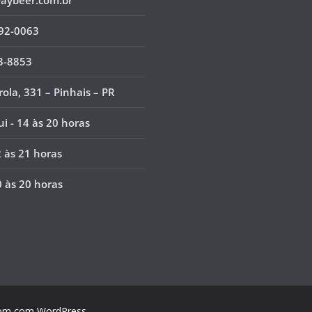
ybeer.com.br
92-0063
3-8853
ola, 331 – Pinhais – PR
ui - 14 às 20 horas
2 às 21 horas
0 às 20 horas
om
com
WordPress