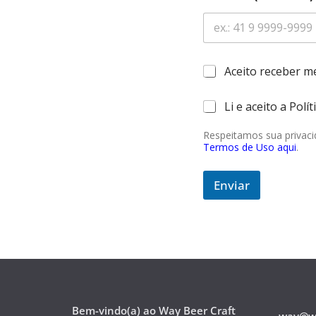
C
Aceito receber 
a
*
i
C
Li e aceito a Pol
C
x
a
a
a
i
i
Respeitamos sua privac
s
x
Termos de Uso aqui
.
x
d
a
a
e
s
s
m
Enviar
d
*
a
e
r
m
c
a
a
r
ç
c
ã
a
o
ç
*
ã
o
Bem-vindo(a) ao Way Beer Craft