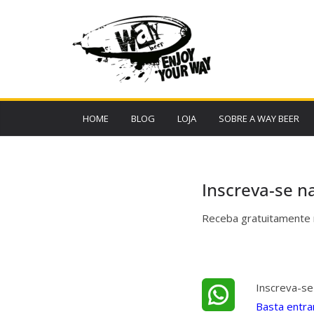
Pular
para
o
conteúdo
HOME
BLOG
LOJA
SOBRE A WAY BEER
Inscreva-se n
Receba gratuitamente 
Inscreva-se
Basta entra