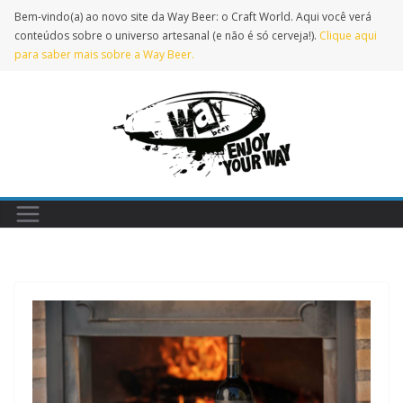
Pular
Bem-vindo(a) ao novo site da Way Beer: o Craft World. Aqui você verá
para
conteúdos sobre o universo artesanal (e não é só cerveja!).
Clique aqui
para saber mais sobre a Way Beer.
o
conteúdo