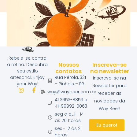
Rebele-se contra
Way Beer Bergamota da Noite
Nossos
Inscreva-se
a rotina. Descubra
contatos
na newsletter
seu estilo
Rua Pérola, 331
artesanal. Enjoy
Inscreva-se na
– Pinhais – PR
your Way!
Newsletter para
way@waybeer.com.br
receber as
41 3653-8853 e
novidades da
41-99992-0063
Way Beer!
seg a qui - 14
às 20 horas
Eu quero!
sex - 12 às 21
horas