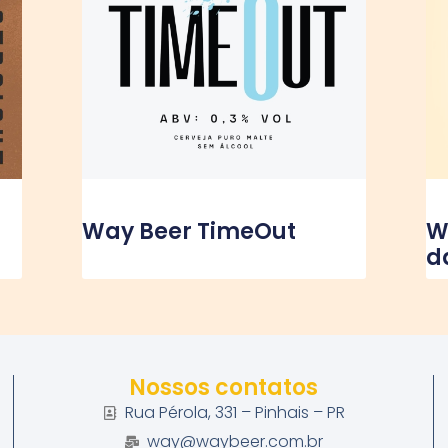
Way Beer TimeOut
W
d
Nossos contatos
Rua Pérola, 331 – Pinhais – PR
way@waybeer.com.br