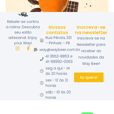
Rebele-se contra
Way Beer Bergamota da Noite
Nossos
Inscreva-se
a rotina. Descubra
contatos
na newsletter
seu estilo
Rua Pérola, 331
artesanal. Enjoy
Inscreva-se na
– Pinhais – PR
your Way!
Newsletter para
way@waybeer.com.br
receber as
41 3653-8853 e
novidades da
41-99992-0063
Way Beer!
seg a qui - 14
às 20 horas
Eu quero!
sex - 12 às 21
horas
sáb - 10 às 20
horas