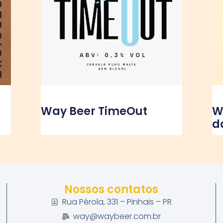
Way Beer TimeOut
W
d
Nossos contatos
Rua Pérola, 331 – Pinhais – PR
way@waybeer.com.br