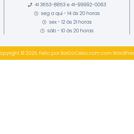
41 3653-8853 e 41-99992-0063
seg a qui - 14 às 20 horas
sex - 12 às 21 horas
sáb - 10 às 20 horas
opyright © 2025. Feito por
BarDoCelso.com
com WordPres