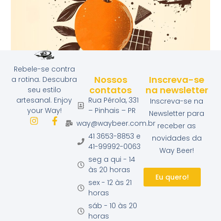
Rebele-se contra
Way Beer Bergamota da Noite
Nossos
Inscreva-se
a rotina. Descubra
contatos
na newsletter
seu estilo
Rua Pérola, 331
artesanal. Enjoy
Inscreva-se na
– Pinhais – PR
your Way!
Newsletter para
way@waybeer.com.br
receber as
41 3653-8853 e
novidades da
41-99992-0063
Way Beer!
seg a qui - 14
às 20 horas
Eu quero!
sex - 12 às 21
horas
sáb - 10 às 20
horas