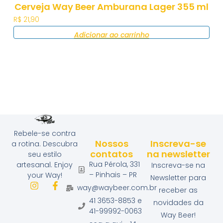
Cerveja Way Beer Amburana Lager 355 ml
R$
21,90
Adicionar ao carrinho
Rebele-se contra
Nossos
Inscreva-se
a rotina. Descubra
contatos
na newsletter
seu estilo
Rua Pérola, 331
artesanal. Enjoy
Inscreva-se na
– Pinhais – PR
your Way!
Newsletter para
way@waybeer.com.br
receber as
41 3653-8853 e
novidades da
41-99992-0063
Way Beer!