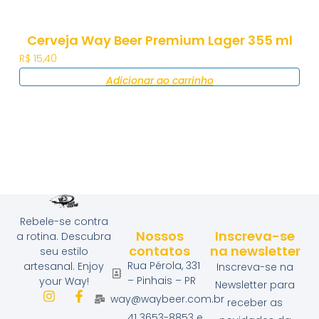
Cerveja Way Beer Premium Lager 355 ml
R$
15,40
Adicionar ao carrinho
Rebele-se contra
Nossos
Inscreva-se
a rotina. Descubra
contatos
na newsletter
seu estilo
Rua Pérola, 331
artesanal. Enjoy
Inscreva-se na
– Pinhais – PR
your Way!
Newsletter para
way@waybeer.com.br
receber as
41 3653-8853 e