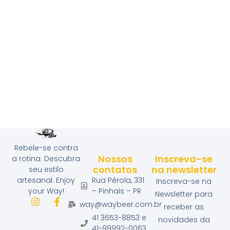
Rebele-se contra
Nossos
Inscreva-se
a rotina. Descubra
contatos
na newsletter
seu estilo
Rua Pérola, 331
artesanal. Enjoy
Inscreva-se na
– Pinhais – PR
your Way!
Newsletter para
way@waybeer.com.br
receber as
41 3653-8853 e
novidades da
41-99992-0063